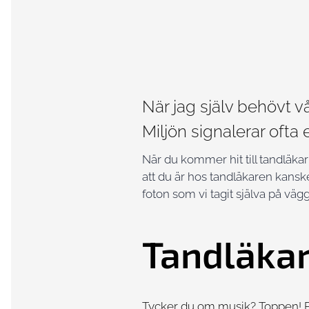
När jag själv behövt v
Miljön signalerar ofta
När du kommer hit till tandläkar
att du är hos tandläkaren kanske
foton som vi tagit själva på vä
Tandläkar
Tycker du om musik? Toppen! På 