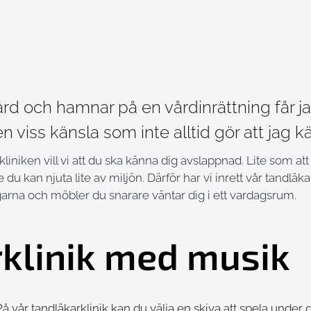
ård och hamnar på en vårdinrättning får j
 en viss känsla som inte alltid gör att jag
kliniken vill vi att du ska känna dig avslappnad. Lite som 
 du kan njuta lite av miljön. Därför har vi inrett vår tandl
ggarna och möbler du snarare väntar dig i ett vardagsrum.
klinik med musik
vår tandläkarklinik kan du välja en skiva att spela under 