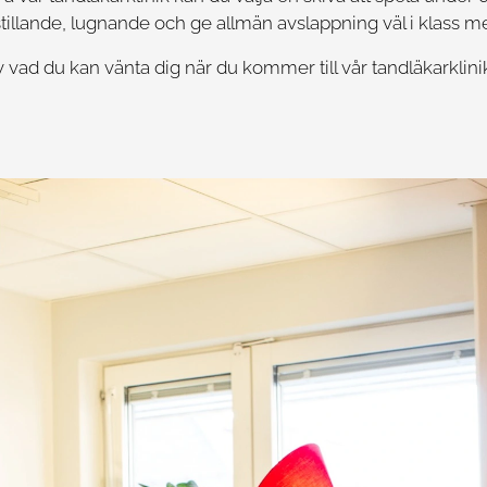
stillande, lugnande och ge allmän avslappning väl i klass m
 vad du kan vänta dig när du kommer till vår tandläkarklini