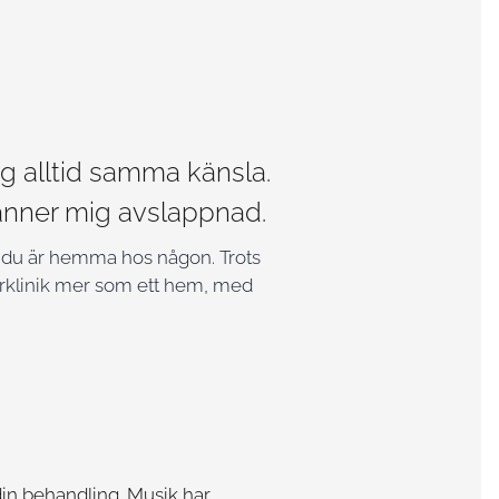
ag alltid samma känsla.
 känner mig avslappnad.
att du är hemma hos någon. Trots
äkarklinik mer som ett hem, med
din behandling. Musik har